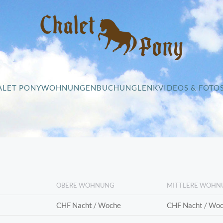
ALET PONY
WOHNUNGEN
BUCHUNG
LENK
VIDEOS & FOTO
OBERE WOHNUNG
MITTLERE WOHN
CHF Nacht / Woche
CHF Nacht / Wo